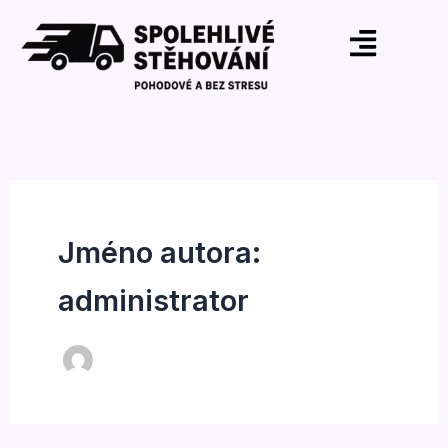
Přeskočit
na
obsah
Jméno autora:
administrator